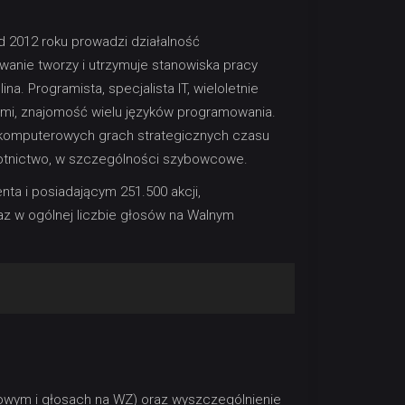
d 2012 roku prowadzi działalność
anie tworzy i utrzymuje stanowiska pracy
na. Programista, specjalista IT, wieloletnie
mi, znajomość wielu języków programowania.
w komputerowych grach strategicznych czasu
lotnictwo, w szczególności szybowcowe.
ta i posiadającym 251.500 akcji,
az w ogólnej liczbie głosów na Walnym
dowym i głosach na WZ) oraz wyszczególnienie