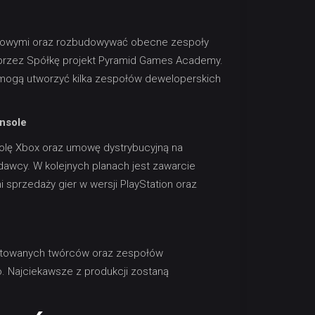
 nowymi oraz rozbudowywać obecne zespoły
 przez Spółkę projekt Pyramid Games Academy.
ogą utworzyć kilka zespołów deweloperskich
onsole
olę Xbox oraz umowę dystrybucyjną na
dawcy. W kolejnych planach jest zawarcie
przedaży gier w wersji PlayStation oraz
lentowanych twórców oraz zespołów
o. Najciekawsze z produkcji zostaną