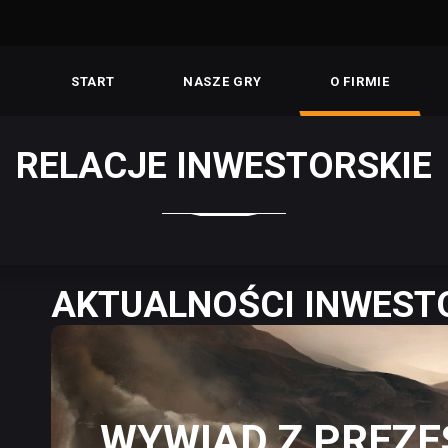
START
NASZE GRY
O FIRMIE
RELACJE INWESTORSKIE
AKTUALNOŚCI INWEST
WYWIAD Z PREZ
GRA ATRAKCYJNA JAK