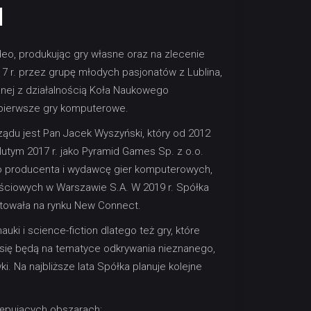
I
deo, produkując gry własne oraz na zlecenie
7 r. przez grupę młodych pasjonatów z Lublina,
zanej z działalnością Koła Naukowego
 pierwsze gry komputerowe.
du jest Pan Jacek Wyszyński, który od 2012
utym 2017 r. jako Pyramid Games Sp. z o.o.
o producenta i wydawcę gier komputerowych,
ciowych w Warszawie S.A. W 2019 r. Spółka
iutowała na rynku New Connect.
i i science-fiction dlatego też gry, które
się będą na tematyce odkrywania nieznanego,
. Na najbliższe lata Spółka planuje kolejne
tępujących obszarach: