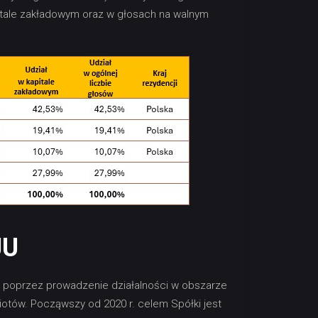
pitale zakładowym oraz w głosach na walnym
JU
ój poprzez prowadzenie działalności w obszarze
iotów. Począwszy od 2020 r. celem Spółki jest