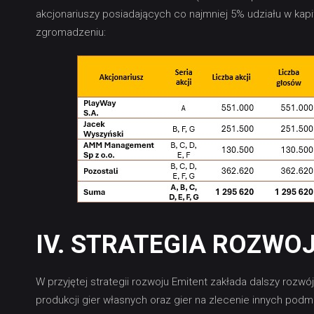
akcjonariuszy posiadających co najmniej 5% udziału w ka
zgromadzeniu:
IV. STRATEGIA ROZWO
W przyjętej strategii rozwoju Emitent zakłada dalszy rozw
produkcji gier własnych oraz gier na zlecenie innych podm