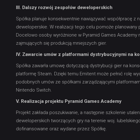
III. Dalszy rozwój zespołów deweloperskich
Spółka planuje konsekwentnie nawiązywać współpracę z
deweloperskie. W realizacji tego celu pomoże planowany
Docelowo osoby wyróżnione w Pyramid Games Academy m
zajmujących się produkcją mniejszych gier.
IV. Zawarcie umów z platformami dystrybucyjnymi na k
Spółka zawarła umowę dotyczącą dystrybucji gier na kons
platformę Steam. Dzięki temu Emitent może pełnić rolę wy
podobnych umów ze spółkami zarządzającymi platformami s
Nintendo Switch.
V. Realizacja projektu Pyramid Games Academy
Projekt zakłada poszukiwanie, a następnie szkolenie uta
deweloperskich tworzących gry na terenie woj. lubelskieg
dofinansowane oraz wydane przez Spółkę.