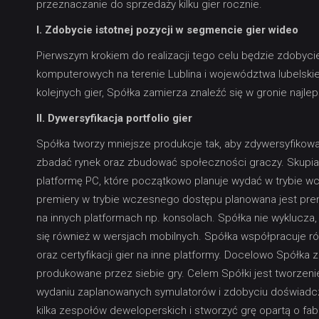
przeznaczanie do sprzedaży kilku gier rocznie.
I. Zdobycie istotnej pozycji w segmencie gier wideo
Pierwszym krokiem do realizacji tego celu będzie zdobycie
komputerowych na terenie Lublina i województwa lubelskieg
kolejnych gier, Spółka zamierza znaleźć się w gronie najl
II. Dywersyfikacja portfolio gier
Spółka tworzy mniejsze produkcje tak, aby zdywersyfikowa
zbadać rynek oraz zbudować społeczności graczy. Skupia 
platformę PC, które początkowo planuje wydać w trybie w
premiery w trybie wczesnego dostępu planowana jest premi
na innych platformach np. konsolach. Spółka nie wyklucza, 
się również w wersjach mobilnych. Spółka współpracuje r
oraz certyfikacji gier na inne platformy. Docelowo Spółka
produkowane przez siebie gry. Celem Spółki jest tworzenie
wydaniu zaplanowanych symulatorów i zdobyciu doświadc
kilka zespołów deweloperskich i stworzyć grę opartą o fabuł