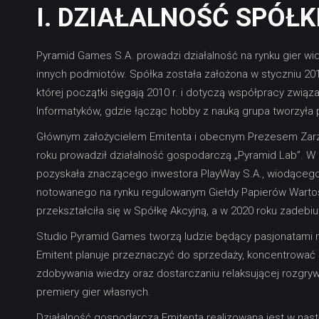
I. DZIAŁALNOŚĆ SPÓŁK
Pyramid Games S.A. prowadzi działalność na rynku gier wi
innych podmiotów. Spółka została założona w styczniu 201
której początki sięgają 2010 r. i dotyczą współpracy zwią
Informatyków, gdzie łącząc hobby z nauką grupa tworzyła
Głównym założycielem Emitenta i obecnym Prezesem Zarzą
roku prowadził działalność gospodarczą „Pyramid Lab”. W l
pozyskała znaczącego inwestora PlayWay S.A., wiodąceg
notowanego na rynku regulowanym Giełdy Papierów Wartoś
przekształciła się w Spółkę Akcyjną, a w 2020 roku zadeb
Studio Pyramid Games tworzą ludzie będący pasjonatami nauk
Emitent planuje przeznaczyć do sprzedaży, koncentrować 
zdobywania wiedzy oraz dostarczaniu relaksującej rozgrywki
premiery gier własnych.
Działalność gospodarcza Emitenta realizowana jest w nas