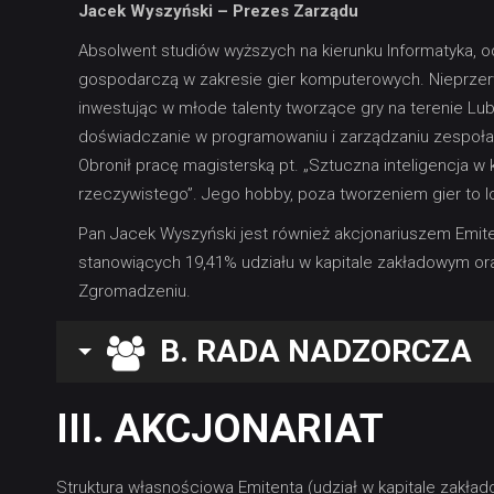
Jacek Wyszyński – Prezes Zarządu
Absolwent studiów wyższych na kierunku Informatyka, o
gospodarczą w zakresie gier komputerowych. Nieprzerw
inwestując w młode talenty tworzące gry na terenie Lubli
doświadczanie w programowaniu i zarządzaniu zespoła
Obronił pracę magisterską pt. „Sztuczna inteligencja 
rzeczywistego”. Jego hobby, poza tworzeniem gier to 
Pan Jacek Wyszyński jest również akcjonariuszem Emiten
stanowiących 19,41% udziału w kapitale zakładowym or
Zgromadzeniu.
B. RADA NADZORCZA
III. AKCJONARIAT
Struktura własnościowa Emitenta (udział w kapitale zakła