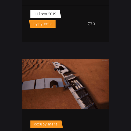
11 lipca 2019
by
pyramid
0
occupy mars