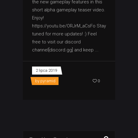
the new gameplay features in this
short alpha gameplay teaser video.
Enjoy!
https://youtu.be/ORJrM_aCsFo Stay
tuned for more updates! :) Feel
free to visit our discord
channel[discord.gg] and keep
2 lipca 2019
by
pyramid
0
Search