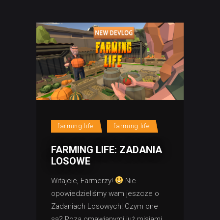
farming life
farming life
FARMING LIFE: ZADANIA
LOSOWE
Witajcie, Farmerzy!
Nie
opowiedzieliśmy wam jeszcze o
Zadaniach Losowych! Czym one
są? Poza omawianymi już misjami