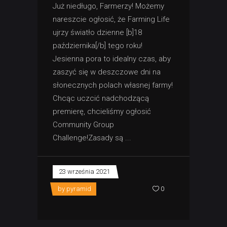
Już niedługo, Farmerzy! Możemy
nareszcie ogłosić, że Farming Life
ujrzy światło dzienne [b]18
października[/b] tego roku!
Jesienna pora to idealny czas, aby
zaszyć się w deszczowe dni na
słonecznych polach własnej farmy!
Chcąc uczcić nadchodzącą
premierę, chcieliśmy ogłosić
Community Group
Challenge!Zasady są
23 września 2021
by
pyramid
0