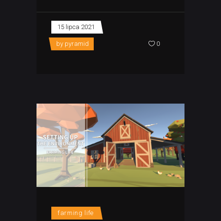
15 lipca 2021
by
pyramid
0
farming life