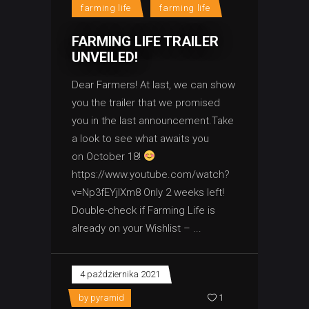
farming life
farming life
FARMING LIFE TRAILER
UNVEILED!
Dear Farmers! At last, we can show
you the trailer that we promised
you in the last announcement.Take
a look to see what awaits you
on October 18!
https://www.youtube.com/watch?
v=Np3fEYjIXm8 Only 2 weeks left!
Double-check if Farming Life is
already on your Wishlist –
4 października 2021
by
pyramid
1