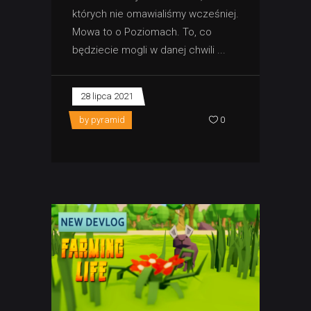
których nie omawialiśmy wcześniej.
Mowa to o Poziomach. To, co
będziecie mogli w danej chwili
28 lipca 2021
by
pyramid
0