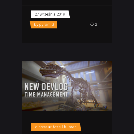
27 września 2019
by
pyramid
2
dinosaur fossil hunter