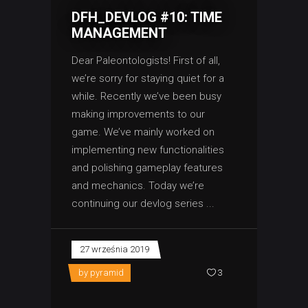
DFH_DEVLOG #10: TIME
MANAGEMENT
Dear Paleontologists! First of all,
we’re sorry for staying quiet for a
while. Recently we’ve been busy
making improvements to our
game. We’ve mainly worked on
implementing new functionalities
and polishing gameplay features
and mechanics. Today we’re
continuing our devlog series
27 września 2019
by
pyramid
3