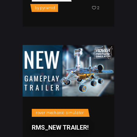
by
pyramid
2
rover mechanic simulator
RMS_NEW TRAILER!