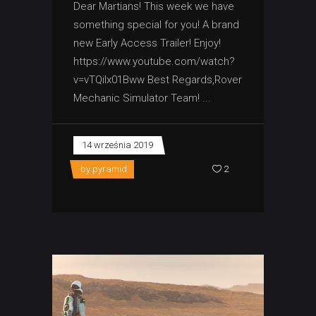
Dear Martians! This week we have
something special for you! A brand
new Early Access Trailer! Enjoy!
https://www.youtube.com/watch?
v=vTQilx01Bww Best Regards,Rover
Mechanic Simulator Team!
14 września 2019
by
pyramid
2