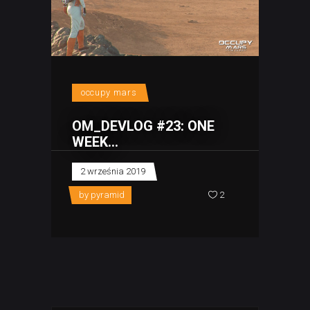
occupy mars
OM_DEVLOG #23: ONE
WEEK…
2 września 2019
by
pyramid
2