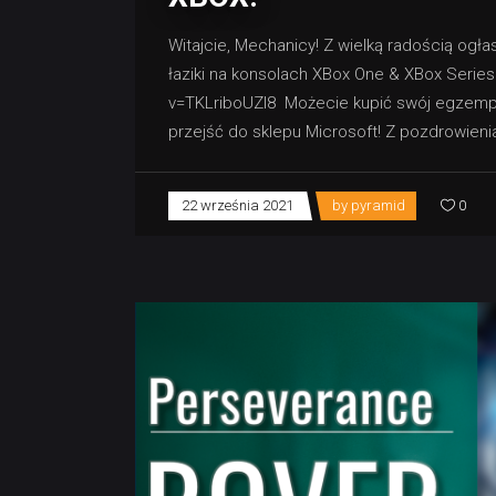
Witajcie, Mechanicy! Z wielką radością ogł
łaziki na konsolach XBox One & XBox Serie
v=TKLriboUZI8 Możecie kupić swój egzempla
przejść do sklepu Microsoft! Z pozdrowien
22 września 2021
by
pyramid
0