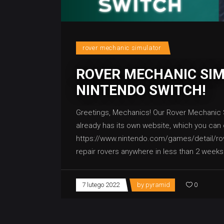
rover mechanic simulator
ROVER MECHANIC SI
NINTENDO SWITCH!
Greetings, Mechanics! Our Rover Mechanic 
already has its own website, which you can
https://www.nintendo.com/games/detail/rove
repair rovers anywhere in less than 2 weeks
7 lutego 2022
by
pyramid
0