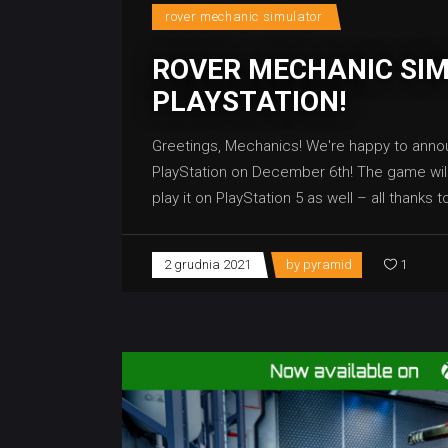
rover mechanic simulator
ROVER MECHANIC SI
PLAYSTATION!
Greetings, Mechanics! We're happy to anno
PlayStation on December 6th! The game will b
play it on PlayStation 5 as well – all thanks 
2 grudnia 2021
by
pyramid
1