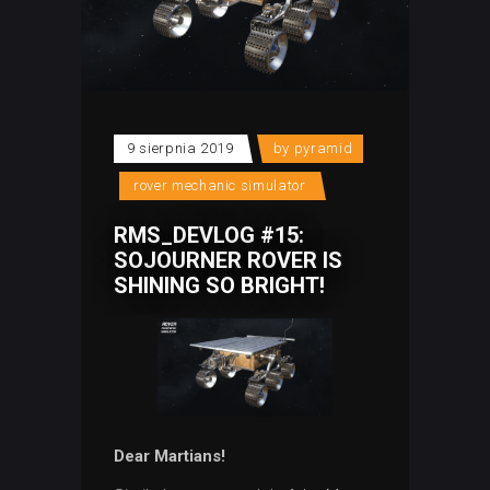
9 sierpnia 2019
by
pyramid
rover mechanic simulator
RMS_DEVLOG #15:
SOJOURNER ROVER IS
SHINING SO BRIGHT!
Dear Martians!