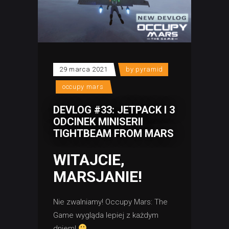
29 marca 2021
by
pyramid
occupy mars
DEVLOG #33: JETPACK I 3
ODCINEK MINISERII
TIGHTBEAM FROM MARS
WITAJCIE,
MARSJANIE!
Nie zwalniamy! Occupy Mars: The
Game wygląda lepiej z każdym
dniem!