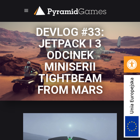
DEVLOG #33:
JETPACK I 3
ODCINEK
Open 
MINISERII
TIGHTBEAM
FROM MARS